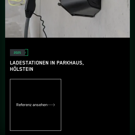
E-Mobility
2025
LADESTATIONEN IN PARKHAUS,
HÖLSTEIN
Referenz ansehen