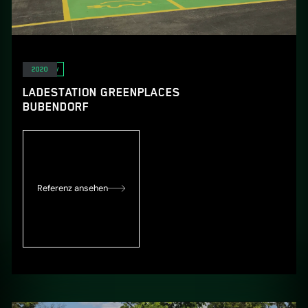
E-Mobility
2020
LADESTATION GREENPLACES
BUBENDORF
Referenz ansehen