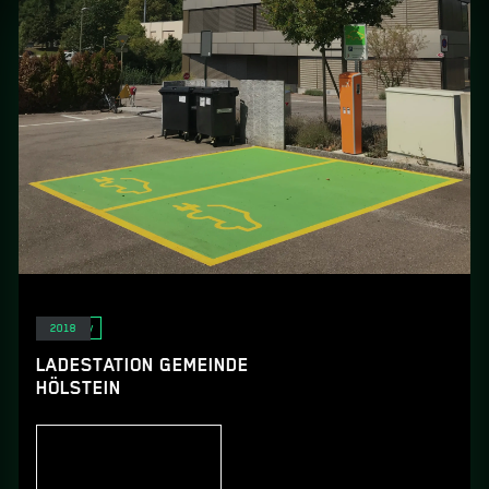
E-Mobility
2018
LADESTATION GEMEINDE
HÖLSTEIN