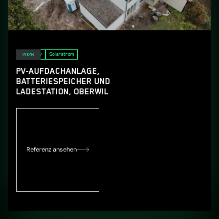
E-Mobility
Solarstrom
2026
PV-AUFDACHANLAGE,
BATTERIESPEICHER UND
LADESTATION, OBERWIL
Referenz ansehen