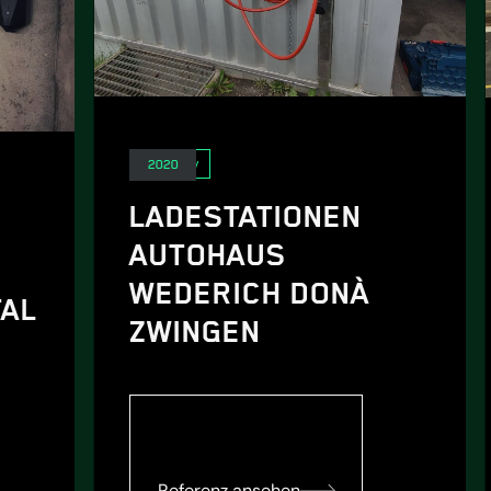
E-Mobility
2020
LADESTATIONEN
AUTOHAUS
WEDERICH DONÀ
TAL
ZWINGEN
Referenz ansehen