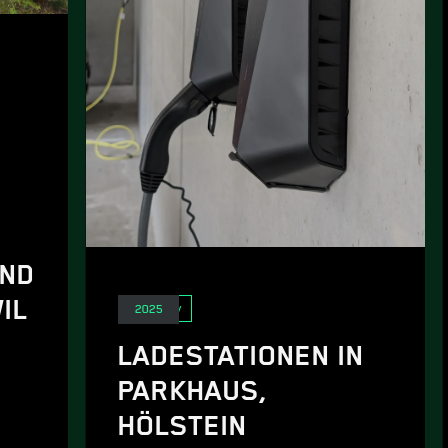
UND
IL
E-Mobility
2025
LADESTATIONEN IN
PARKHAUS,
HÖLSTEIN