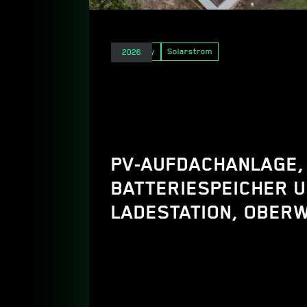
E-Mobility
Solarstrom
2026
PV-AUFDACHANLAGE,
BATTERIESPEICHER 
LADESTATION, OBERW