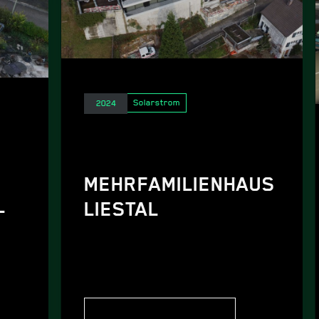
Elektro
Solarstrom
2024
MEHRFAMILIENHAUS
L
LIESTAL