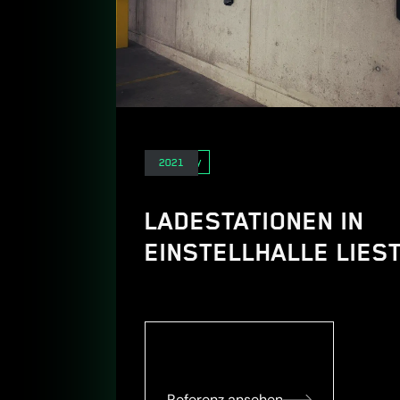
E-Mobility
2021
LADESTATIONEN IN
EINSTELLHALLE LIES
Referenz ansehen