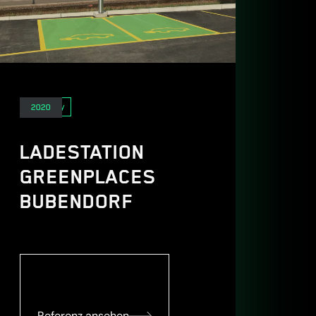
E-Mobility
2020
LADESTATION
GREENPLACES
BUBENDORF
Referenz ansehen