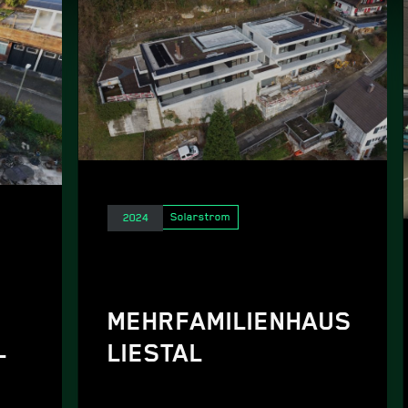
Elektro
Solarstrom
2024
MEHRFAMILIENHAUS
L
LIESTAL