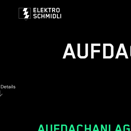
AUFDA
Details
AUFDACHANLAG