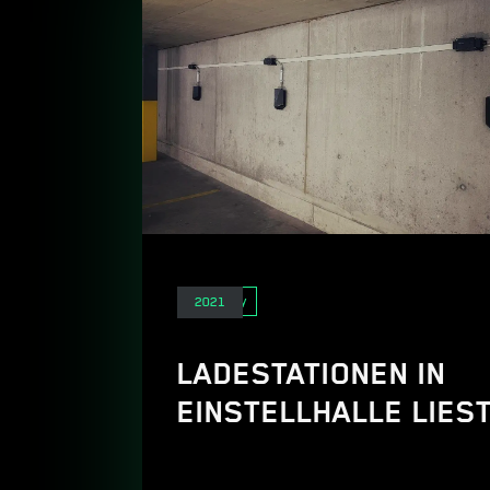
E-Mobility
2021
LADESTATIONEN IN
EINSTELLHALLE LIES