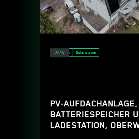
E-Mobility
Solarstrom
2026
PV-AUFDACHANLAGE,
BATTERIESPEICHER 
LADESTATION, OBERW