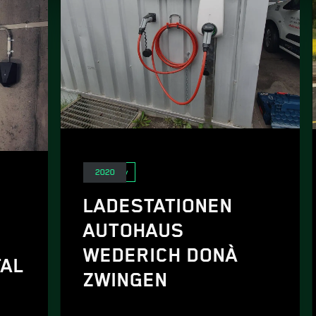
E-Mobility
2020
LADESTATIONEN
AUTOHAUS
WEDERICH DONÀ
TAL
ZWINGEN