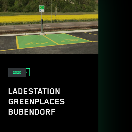
E-Mobility
2020
LADESTATION
GREENPLACES
BUBENDORF