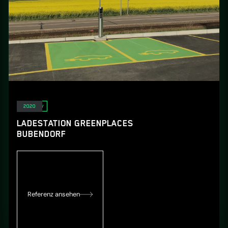
E-Mobility
2020
LADESTATION GREENPLACES
BUBENDORF
Referenz ansehen