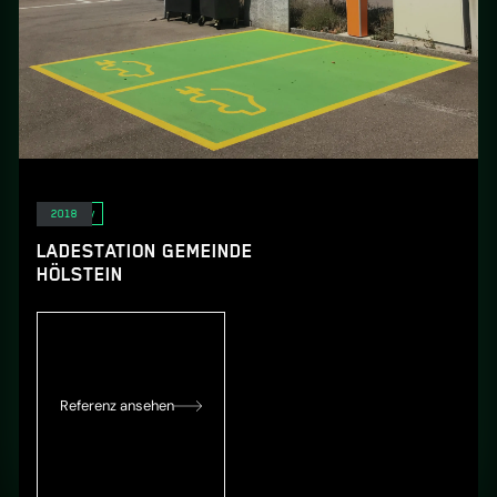
E-Mobility
2018
LADESTATION GEMEINDE
HÖLSTEIN
Referenz ansehen