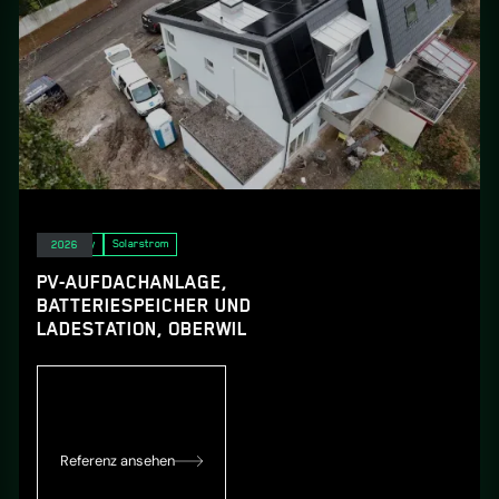
E-Mobility
Solarstrom
2026
PV-AUFDACHANLAGE,
BATTERIESPEICHER UND
LADESTATION, OBERWIL
Referenz ansehen