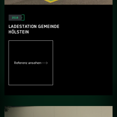
E-Mobility
2018
LADESTATION GEMEINDE
HÖLSTEIN
Referenz ansehen