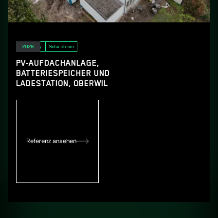
E-Mobility
Solarstrom
2026
PV-AUFDACHANLAGE,
BATTERIESPEICHER UND
LADESTATION, OBERWIL
Referenz ansehen