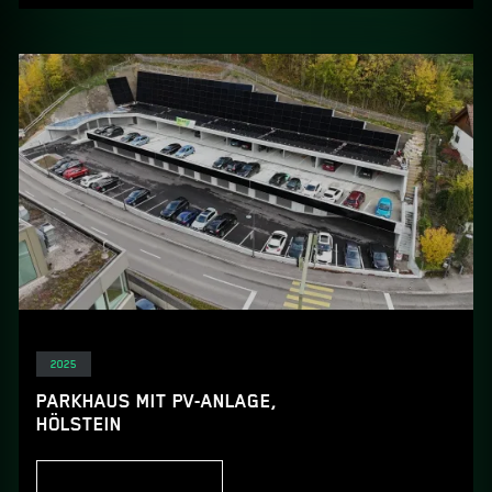
Elektro
2025
PARKHAUS MIT PV-ANLAGE,
HÖLSTEIN