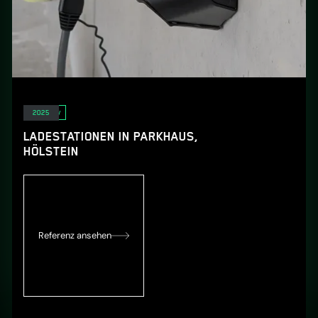
E-Mobility
2025
LADESTATIONEN IN PARKHAUS,
HÖLSTEIN
Referenz ansehen