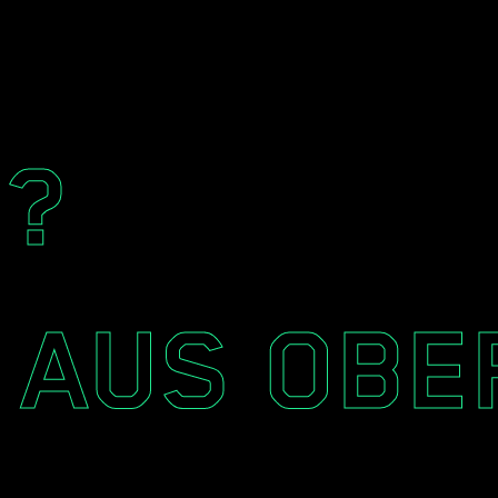
finden.
?
 AUS OBE