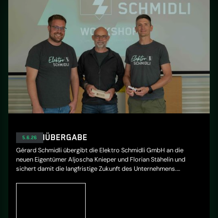
FIRMENÜBERGABE
5.6.26
Gérard Schmidli übergibt die Elektro Schmidli GmbH an die
neuen Eigentümer Aljoscha Knieper und Florian Stähelin und
sichert damit die langfristige Zukunft des Unternehmens.
Kundinnen und Kunden dürfen auch weiterhin auf persönliche
Betreuung, hohe Qualität und kompetente Lösungen in den
Bereichen Elektroinstallationen, Solarstrom und E-Mobility
zählen.