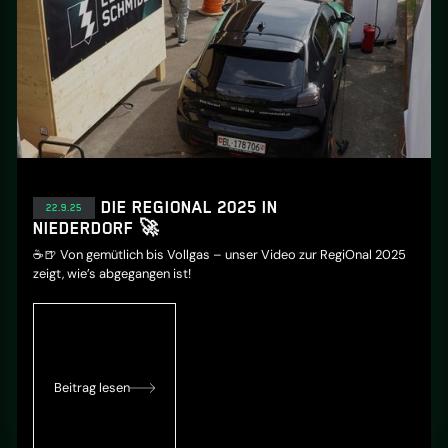
SO WAR DIE REGIONAL 2025 IN
22.9.25
NIEDERDORF 🚀
☕🍺 Von gemütlich bis Vollgas – unser Video zur RegiOnal 2025
zeigt, wie’s abgegangen ist!
Beitrag lesen